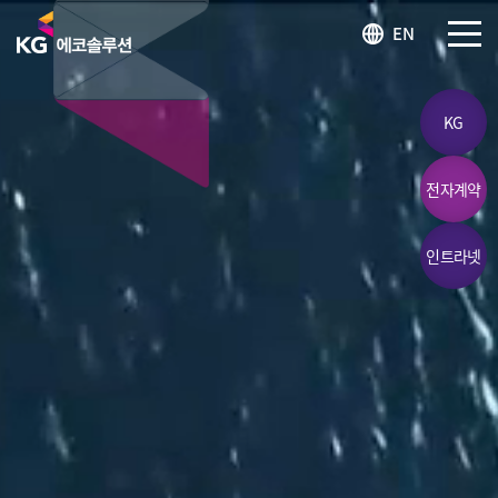
KG 에코솔루션 LOGO
EN
SITEM
KG
전자계약
인트라넷