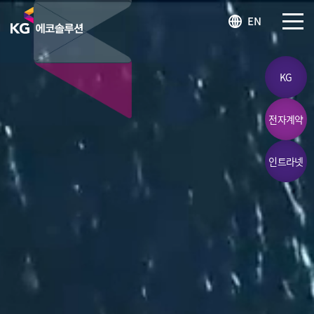
KG 에코솔루션 LOGO
EN
SITEM
KG
전자계약
인트라넷