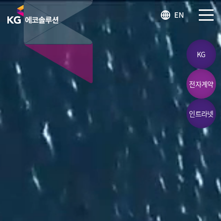
KG 에코솔루션 LOGO
EN
SITEM
KG
전자계약
인트라넷