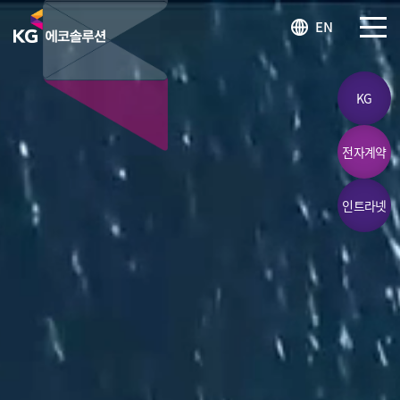
KG 에코솔루션 LOGO
EN
SITEM
KG
전자계약
인트라넷